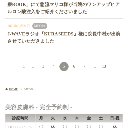
療BOOK」にて惣流マリコ様が当院のワンアップヒア
ルロン酸注入をご紹介くださいました
2022年3月22日
MEDIA
J-WAVEラジオ『KURASEEDS』様に院長中村が出演
させていただきました
1
…
3
4
5
6
7
…
13
HOME
MEDIA
美容皮膚科 - 完全予約制 -
診療時間
月
火
水
木
金
土
日/祝
〇
休
〇
〇
〇
〇
休
10：00～13：30