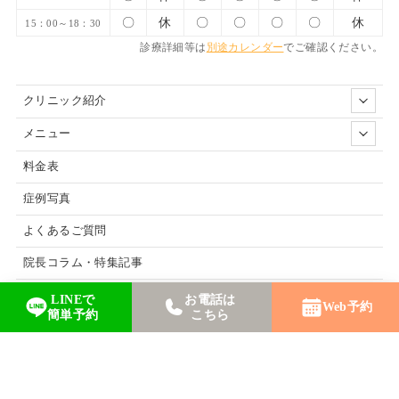
〇
休
〇
〇
〇
〇
休
15：00～18：30
診療詳細等は
別途カレンダー
でご確認ください。
クリニック紹介
メニュー
料金表
症例写真
よくあるご質問
院長コラム・特集記事
お知らせ
LINEで
お電話は
Web予約
簡単予約
こちら
整形外科
アクセス
ご予約について