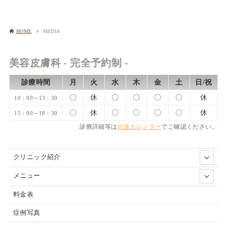
HOME
MEDIA
美容皮膚科 - 完全予約制 -
診療時間
月
火
水
木
金
土
日/祝
〇
休
〇
〇
〇
〇
休
10：00～13：30
〇
休
〇
〇
〇
〇
休
15：00～18：30
診療詳細等は
別途カレンダー
でご確認ください。
クリニック紹介
メニュー
料金表
症例写真