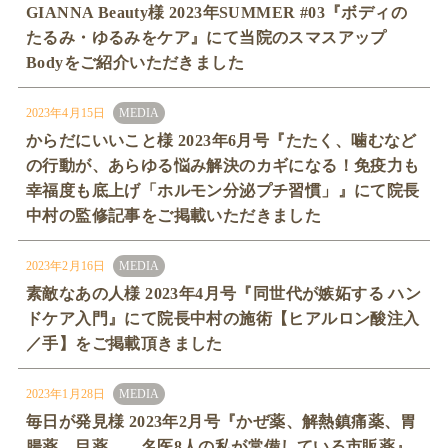
GIANNA Beauty様 2023年SUMMER #03『ボディの
たるみ・ゆるみをケア』にて当院のスマスアップ
Bodyをご紹介いただきました
2023年4月15日
MEDIA
からだにいいこと様 2023年6月号『たたく、噛むなど
の行動が、あらゆる悩み解決のカギになる！免疫力も
幸福度も底上げ「ホルモン分泌プチ習慣」』にて院長
中村の監修記事をご掲載いただきました
2023年2月16日
MEDIA
素敵なあの人様 2023年4月号『同世代が嫉妬する ハン
ドケア入門』にて院長中村の施術【ヒアルロン酸注入
／手】をご掲載頂きました
2023年1月28日
MEDIA
毎日が発見様 2023年2月号『かぜ薬、解熱鎮痛薬、胃
腸薬、目薬…。名医8人の私が常備している市販薬』