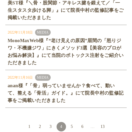
美ST様『＼骨・股関節・アキレス腱を鍛えて／「一
生スタスタ歩ける脚」』にて院長中村の監修記事をご
掲載いただきました
2022年11月18日
MEDIA
MonoMaxWeb様『“老け見えの原因”眉間の「怒りジ
ワ・不機嫌ジワ」にきくメソッド3選【美容のプロが
お悩み解決】』にて当院のボトックス注射をご紹介い
ただきました
2022年11月16日
MEDIA
anan様『「骨」弱っていませんか？食べて、動い
て、整える「骨活」ガイド。』にて院長中村の監修記
事をご掲載いただきました
1
2
3
4
5
6
…
13