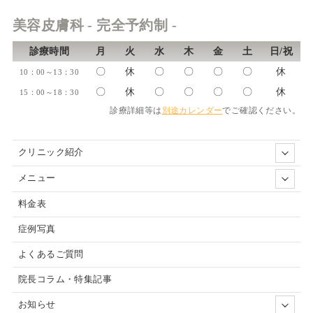
美容皮膚科 - 完全予約制 -
診療時間
月
火
水
木
金
土
日/祝
〇
休
〇
〇
〇
〇
休
10：00～13：30
〇
休
〇
〇
〇
〇
休
15：00～18：30
診療詳細等は
別途カレンダー
でご確認ください。
クリニック紹介
メニュー
料金表
症例写真
よくあるご質問
院長コラム・特集記事
お知らせ