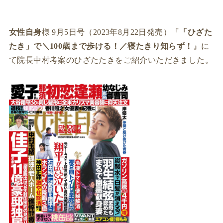
女性自身
様 9月5日号（2023年8月22日発売）『
「ひざた
たき」で＼100歳まで歩ける！／寝たきり知らず！
』に
て院長中村考案のひざたたきをご紹介いただきました。