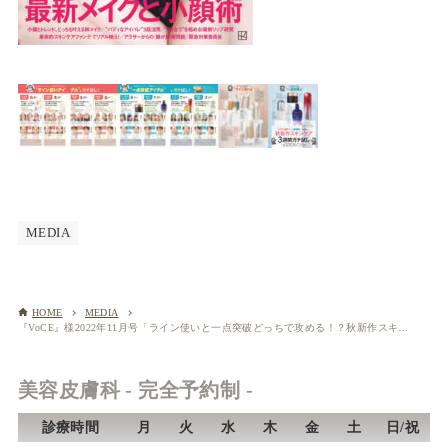
MEDIA
HOME
MEDIA
『VoCE』様2022年11月号「ライン使いと一点突破どっちで攻める！？秋新作スキンケア３週間ガチ試し」にて測定にご協力させていただきました。
美容皮膚科 - 完全予約制 -
診療時間
月
火
水
木
金
土
日/祝