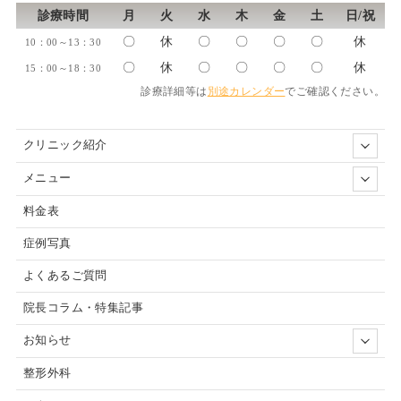
診療時間
月
火
水
木
金
土
日/祝
〇
休
〇
〇
〇
〇
休
10：00～13：30
〇
休
〇
〇
〇
〇
休
15：00～18：30
診療詳細等は
別途カレンダー
でご確認ください。
クリニック紹介
メニュー
料金表
症例写真
よくあるご質問
院長コラム・特集記事
お知らせ
整形外科