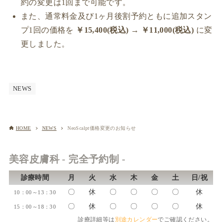
約の変更は1回まで可能です。
また、通常料金及び1ヶ月後割予約ともに追加スタン
プ1回の価格を
￥15,400(税込) → ￥11,000(税込)
に変
更しました。
NEWS
HOME
NEWS
NeoScalpt価格変更のお知らせ
美容皮膚科 - 完全予約制 -
診療時間
月
火
水
木
金
土
日/祝
〇
休
〇
〇
〇
〇
休
10：00～13：30
〇
休
〇
〇
〇
〇
休
15：00～18：30
診療詳細等は
別途カレンダー
でご確認ください。