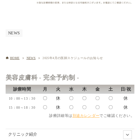
NEWS
HOME
NEWS
2025年4月の医師スケジュールのお知らせ
美容皮膚科 - 完全予約制 -
診療時間
月
火
水
木
金
土
日/祝
〇
休
〇
〇
〇
〇
休
10：00～13：30
〇
休
〇
〇
〇
〇
休
15：00～18：30
診療詳細等は
別途カレンダー
でご確認ください。
クリニック紹介