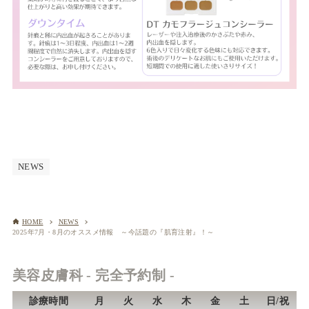
NEWS
HOME
NEWS
2025年7月・8月のオススメ情報 ～今話題の『肌育注射』！～
美容皮膚科 - 完全予約制 -
診療時間
月
火
水
木
金
土
日/祝