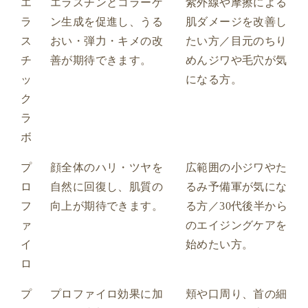
エ
エラスチンとコラーゲ
紫外線や摩擦による
ラ
ン生成を促進し、うる
肌ダメージを改善し
ス
おい・弾力・キメの改
たい方／目元のちり
チ
善が期待できます。
めんジワや毛穴が気
ッ
になる方。
ク
ラ
ボ
プ
顔全体のハリ・ツヤを
広範囲の小ジワやた
ロ
自然に回復し、肌質の
るみ予備軍が気にな
フ
向上が期待できます。
る方／30代後半から
ァ
のエイジングケアを
イ
始めたい方。
ロ
プ
プロファイロ効果に加
頬や口周り、首の細