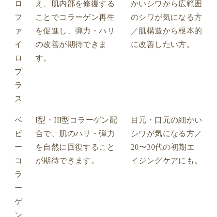
ロ
え、肌内部を修復する
かいシワから広範囲
フ
ことでコラーゲン再生
のシワが気になる方
ァ
を促進し、弾力・ハリ
／肌構造から根本的
イ
の改善が期待できま
に改善したい方。
ロ
す。
プ
ラ
ス
ベ
I型・III型コラーゲン配
目元・口元の細かい
ビ
合で、肌のハリ・弾力
シワが気になる方／
ー
を自然に回復すること
20〜30代の初期エ
コ
が期待できます。
イジングケアにも。
ラ
ー
ゲ
ン