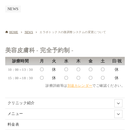
NEWS
HOME
NEWS
エラボトックスの微調整システムの変更について
美容皮膚科 - 完全予約制 -
診療時間
月
火
水
木
金
土
日/祝
〇
休
〇
〇
〇
〇
休
10：00～13：30
〇
休
〇
〇
〇
〇
休
15：00～18：30
診療詳細等は
別途カレンダー
でご確認ください。
クリニック紹介
メニュー
料金表