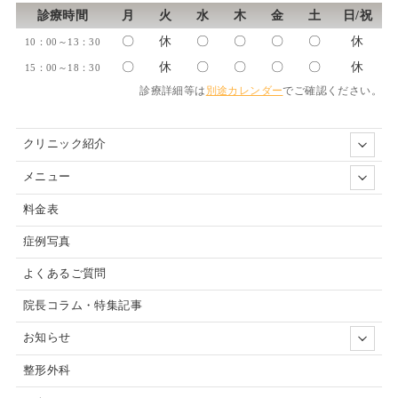
診療時間
月
火
水
木
金
土
日/祝
〇
休
〇
〇
〇
〇
休
10：00～13：30
〇
休
〇
〇
〇
〇
休
15：00～18：30
診療詳細等は
別途カレンダー
でご確認ください。
クリニック紹介
メニュー
料金表
症例写真
よくあるご質問
院長コラム・特集記事
お知らせ
整形外科