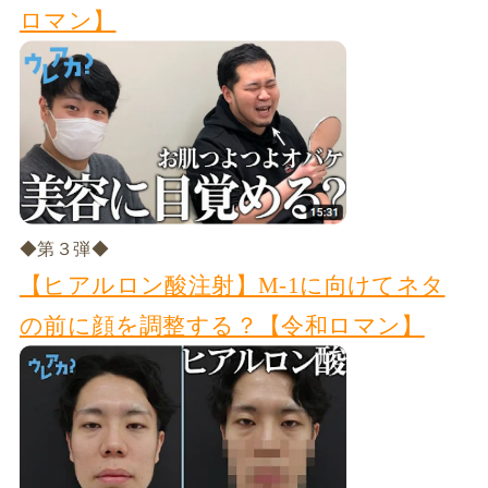
ロマン】
◆第３弾◆
【ヒアルロン酸注射】M-1に向けてネタ
の前に顔を調整する？【令和ロマン】