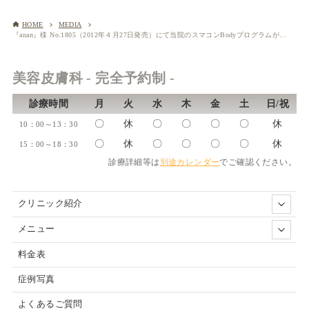
HOME
MEDIA
『anan』様 No.1805（2012年４月27日発売）にて当院のスマコンBodyプログラムが紹介されました
美容皮膚科 - 完全予約制 -
診療時間
月
火
水
木
金
土
日/祝
〇
休
〇
〇
〇
〇
休
10：00～13：30
〇
休
〇
〇
〇
〇
休
15：00～18：30
診療詳細等は
別途カレンダー
でご確認ください。
クリニック紹介
メニュー
料金表
症例写真
よくあるご質問