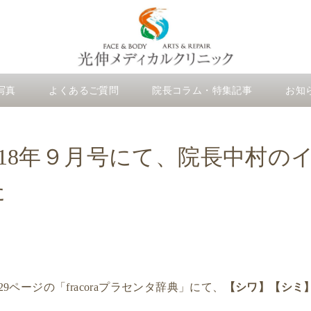
写真
よくあるご質問
院長コラム・特集記事
お知
』様 2018年９月号にて、院長中
た
29ページの「fracoraプラセンタ辞典」にて、
【シワ】【シミ