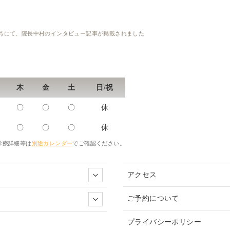
18年９月号にて、院長中村のインタビュー記事が掲載されました
木
金
土
日/祝
〇
〇
〇
休
〇
〇
〇
休
診療詳細等は
別途カレンダー
でご確認ください。
アクセス
ご予約について
プライバシーポリシー