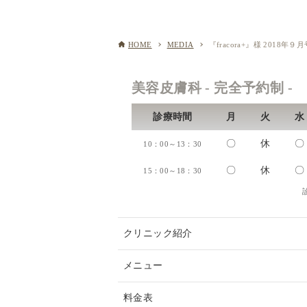
HOME
MEDIA
『fracora+』様 20
美容皮膚科 - 完全予約制 -
診療時間
月
火
水
〇
休
〇
10：00～13：30
〇
休
〇
15：00～18：30
クリニック紹介
メニュー
料金表