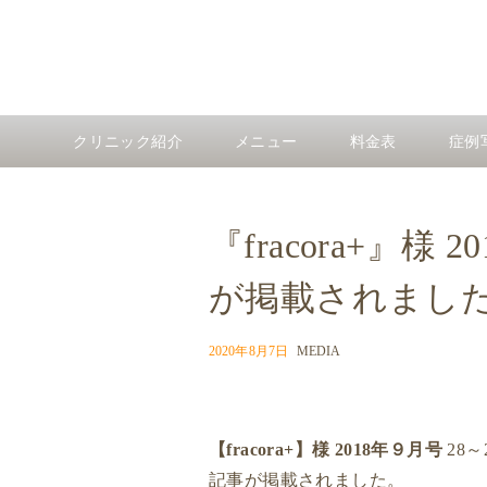
クリニック紹介
メニュー
料金表
症例
『fracora+
が掲載されまし
2020年8月7日
MEDIA
【fracora+】様 2018年９月号
28～
記事が掲載されました。