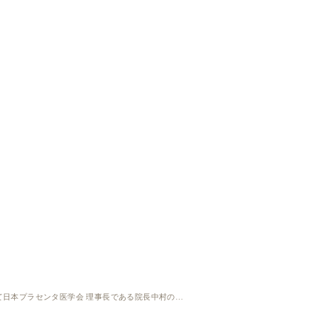
会報誌 UTPジャーナル様 vol.35（2024 Winter）特別ドクターインタビュー『整形外科と美容を合わせ若く見られる「動き目」を提案！』にて日本プラセンタ医学会 理事長である院長中村のインタビュー記事をご掲載いただきました