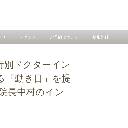
らせ
アクセス
ご予約について
整形外科
er）特別ドクターイン
る「動き目」を提
る院長中村のイン