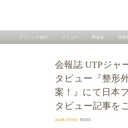
クリニック紹介
メニュー
料金表
症例
会報誌 UTPジャーナ
タビュー『整形
案！』にて日本
タビュー記事を
2024年2月16日
MEDIA