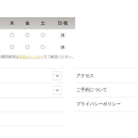
木
金
土
日/祝
〇
〇
〇
休
〇
〇
〇
休
診療詳細等は
別途カレンダー
でご確認ください。
アクセス
ご予約について
プライバシーポリシー