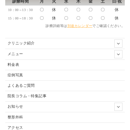
診療時間
月
火
水
木
金
土
日/祝
〇
休
〇
〇
〇
〇
休
10：00～13：30
〇
休
〇
〇
〇
〇
休
15：00～18：30
診療詳細等は
別途カレンダー
でご確認ください。
クリニック紹介
メニュー
料金表
症例写真
よくあるご質問
院長コラム・特集記事
お知らせ
整形外科
アクセス