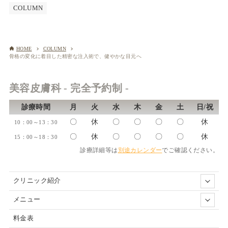
COLUMN
HOME
COLUMN
骨格の変化に着目した精密な注入術で、健やかな目元へ
美容皮膚科 - 完全予約制 -
診療時間
月
火
水
木
金
土
日/祝
〇
休
〇
〇
〇
〇
休
10：00～13：30
〇
休
〇
〇
〇
〇
休
15：00～18：30
診療詳細等は
別途カレンダー
でご確認ください。
クリニック紹介
メニュー
料金表