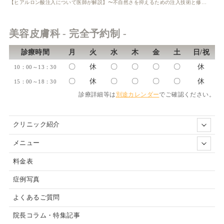
【ヒアルロン酸注入について医師が解説】〜不自然さを抑えるための注入技術と修正方法〜
美容皮膚科 - 完全予約制 -
診療時間
月
火
水
木
金
土
日/祝
〇
休
〇
〇
〇
〇
休
10：00～13：30
〇
休
〇
〇
〇
〇
休
15：00～18：30
診療詳細等は
別途カレンダー
でご確認ください。
クリニック紹介
メニュー
料金表
症例写真
よくあるご質問
院長コラム・特集記事