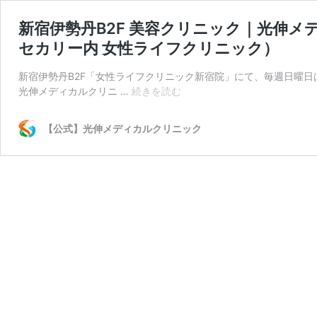
新宿伊勢丹B2F 美容クリニック｜光伸メ
セカリー内 女性ライフクリニック）
新宿伊勢丹B2F「女性ライフクリニック新宿院」にて、毎週日曜日は
新
光伸メディカルクリニ …
続きを読む
宿
伊
【公式】光伸メディカルクリニック
勢
丹
B2F
美
容
ク
リ
ニ
ッ
ク
｜
光
伸