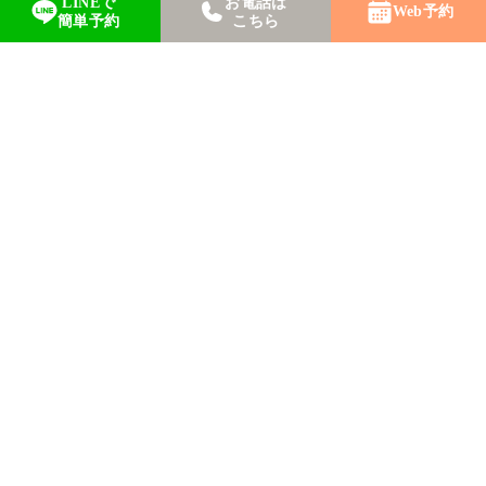
LINEで
お電話は
メニュー
Web予約
簡単予約
こちら
料金表
症例写真
よくあるご質問
院長コラム・特集記事
お知らせ
整形外科
アクセス
ご予約について
プライバシーポリシー
©2025【公式】東京新宿のヒアルロン酸・スレッドリフトなら光伸
メディカルクリニック