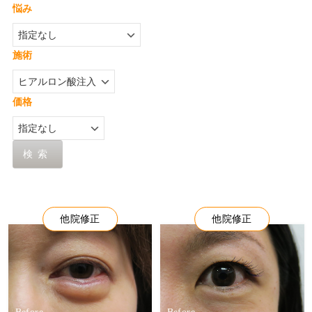
悩み
施術
価格
検索
他院修正
他院修正