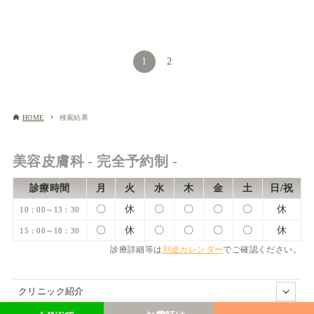
1
2
HOME
検索結果
美容皮膚科 - 完全予約制 -
診療時間
月
火
水
木
金
土
日/祝
〇
休
〇
〇
〇
〇
休
10：00～13：30
〇
休
〇
〇
〇
〇
休
15：00～18：30
診療詳細等は
別途カレンダー
でご確認ください。
クリニック紹介