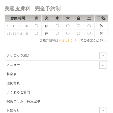
美容皮膚科 - 完全予約制 -
診療時間
月
火
水
木
金
土
日/祝
〇
休
〇
〇
〇
〇
休
10：00～13：30
〇
休
〇
〇
〇
〇
休
15：00～18：30
診療詳細等は
別途カレンダー
でご確認ください。
クリニック紹介
メニュー
料金表
症例写真
よくあるご質問
院長コラム・特集記事
お知らせ